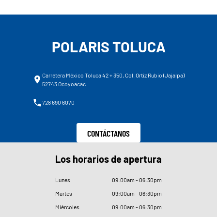
POLARIS TOLUCA
Carretera México Toluca 42 + 350, Col. Ortiz Rubio (Jajalpa)
52743 Ocoyoacac
728 690 6070
CONTÁCTANOS
Los horarios de apertura
Lunes
09
:
00am - 06
:
30pm
Martes
09
:
00am - 06
:
30pm
Miércoles
09
:
00am - 06
:
30pm