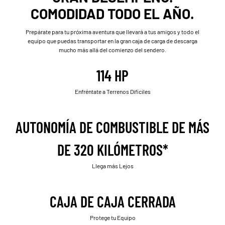
COMODIDAD TODO EL AÑO.
Prepárate para tu próxima aventura que llevará a tus amigos y todo el
equipo que puedas transportar en la gran caja de carga de descarga
mucho más allá del comienzo del sendero.
114 HP
Enfréntate a Terrenos Difíciles
AUTONOMÍA DE COMBUSTIBLE DE MÁS
DE 320 KILÓMETROS*
Llega más Lejos
CAJA DE CAJA CERRADA
Protege tu Equipo