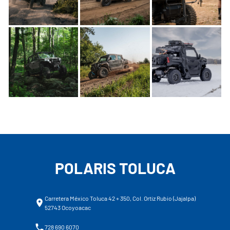
POLARIS TOLUCA
Carretera México Toluca 42 + 350, Col. Ortiz Rubio (Jajalpa)
52743 Ocoyoacac
728 690 6070