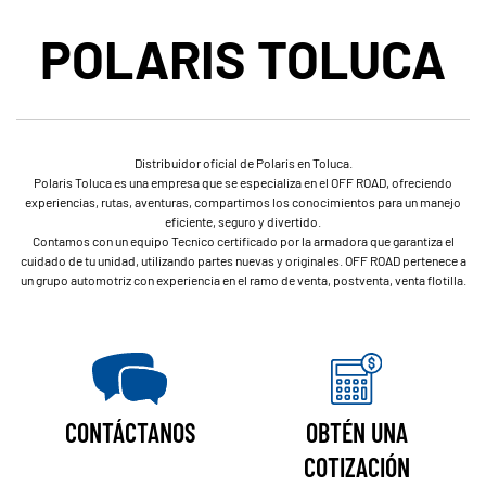
POLARIS TOLUCA
Distribuidor oficial de Polaris en Toluca.
Polaris Toluca es una empresa que se especializa en el OFF ROAD, ofreciendo
experiencias, rutas, aventuras, compartimos los conocimientos para un manejo
eficiente, seguro y divertido.
Contamos con un equipo Tecnico certificado por la armadora que garantiza el
cuidado de tu unidad, utilizando partes nuevas y originales. OFF ROAD pertenece a
un grupo automotriz con experiencia en el ramo de venta, postventa, venta flotilla.
CONTÁCTANOS
OBTÉN UNA
COTIZACIÓN